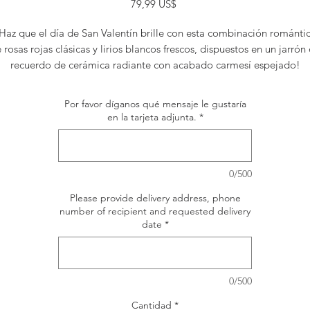
Precio
79,99 US$
Haz que el día de San Valentín brille con esta combinación románti
 rosas rojas clásicas y lirios blancos frescos, dispuestos en un jarrón
recuerdo de cerámica radiante con acabado carmesí espejado!
Rosas rojas, lirios asiáticos blancos, claveles rojos, claveles rojos 
Por favor díganos qué mensaje le gustaría
miniatura y caldo blanco se arreglan con molinero polvoriento,
en la tarjeta adjunta.
*
eucalipto parvifolia y hoja de limón.
Entregado en el jarrón Radiantly Rouge de Teleflora.
Orientación: Todo alrededor
0/500
Please provide delivery address, phone
number of recipient and requested delivery
date
*
0/500
Cantidad
*