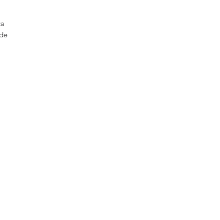
ca
 de
en