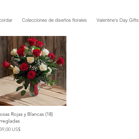
cordar
Colecciones de diseños florales
Valentine's Day Gifts
Vista rápida
osas Rojas y Blancas (18)
rregladas
recio
39,00 US$