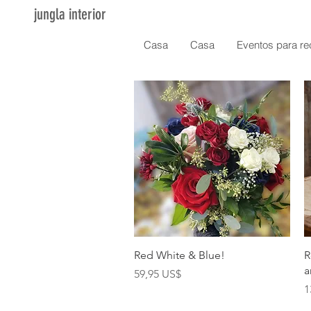
jungla interior
Casa
Casa
Eventos para re
Vista rápida
Red White & Blue!
R
a
Precio
59,95 US$
P
1