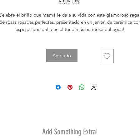
Precio
59,95 US$
Celebre el brillo que mamá le da a su vida con este glamoroso rega
de rosas rosadas perfectas, presentado en un jarrón de cerámica co
espejos que brilla en el tono más hermoso del agua!
Rosas rosadas, rosas en aerosol rosa oscuro, claveles rosas en
miniatura y flor de cera lavanda se arreglan con helecho de hoja 
Agotado
cuero y hoja de limón.
Entregado en jarrón Gem of My Heart de Teleflora.
Orientación: Todo alrededor
Add Something Extra!