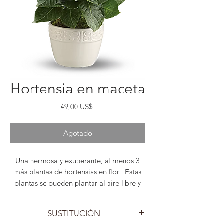
Hortensia en maceta
Precio
49,00 US$
Agotado
Una hermosa y exuberante, al menos 3
más plantas de hortensias en flor Estas
plantas se pueden plantar al aire libre y
deberían crecer anualmente si el suelo se
cultiva adecuadamente. Es un hermoso
SUSTITUCIÓN
regalo de Pascua, Pascua o primavera.