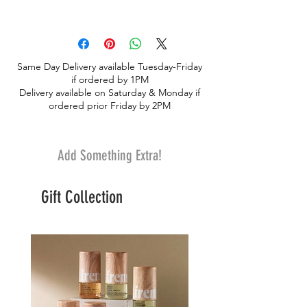
No siempre disponible, consulte con
POR FAVOR HÁGANOS SABER SI ES
nosotros para asegurar la disponibilidad
"BIEN SUSTITUIR CON OTRA PLANTA
o designe "OK para sustituir con otra
FLORECIENTE SI ESTA PLANTA NO
planta floreciente".
ESTÁ DISPONIBLE
Same Day Delivery available Tuesday-Friday
if ordered by 1PM
Delivery available on Saturday & Monday if
ordered prior Friday by 2PM
Add Something Extra!
Gift Collection