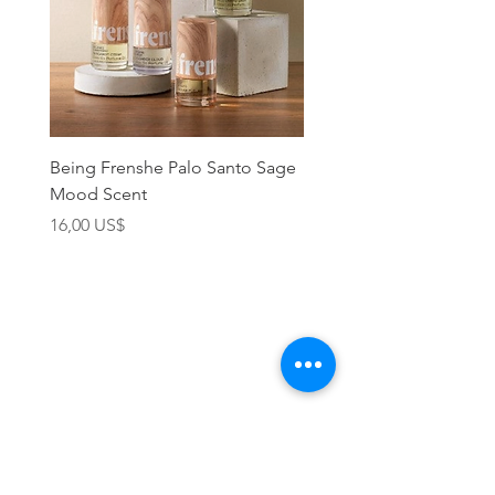
Being Frenshe Palo Santo Sage
Being Frenshe Melting 
Mood Scent
Balm- Desert Rose
Precio
Precio
16,00 US$
19,95 US$