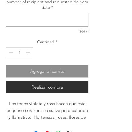
number of recipient and requested delivery
date
*
0/500
Cantidad
*
Agregar al carrito
Realizar compra
Los tonos violeta y rosa hacen que este
pequeño corazón sea suave pero colorido
y llamativo. Hortensias, rosas, flores de
cera y pittosporum varigado. ¡Qué
bonita!