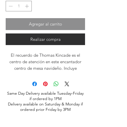
Agregar al carrito
Realizar compra
El recuerdo de Thomas Kincade es el
centro de atención en este encantador
centro de mesa navideño. Incluye
verduras frescas navideñas, rosas, mamás,
bayas, piñas y adornos navideños.
Same Day Delivery available Tuesday-Friday
if ordered by 1PM
Delivery available on Saturday & Monday if
ordered prior Friday by 3PM