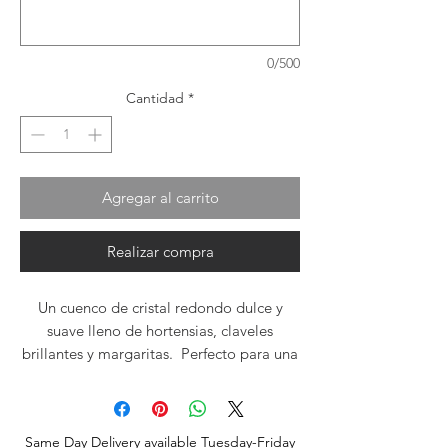
0/500
Cantidad
*
Agregar al carrito
Realizar compra
Un cuenco de cristal redondo dulce y
suave lleno de hortensias, claveles
brillantes y margaritas. Perfecto para una
mesa de centro o una mesita auxiliar.
Same Day Delivery available Tuesday-Friday