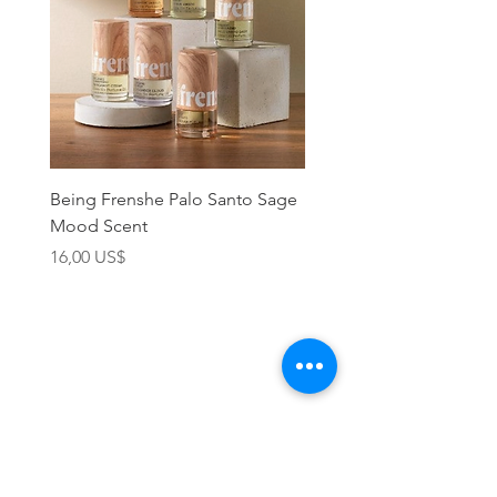
Being Frenshe Palo Santo Sage
Being Frenshe Melting 
Mood Scent
Balm- Desert Rose
Precio
Precio
16,00 US$
19,95 US$