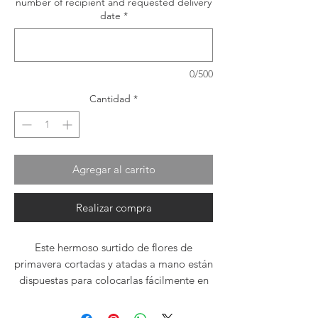
number of recipient and requested delivery
date
*
0/500
Cantidad
*
Agregar al carrito
Realizar compra
Este hermoso surtido de flores de
primavera cortadas y atadas a mano están
dispuestas para colocarlas fácilmente en
su propio jarrón.