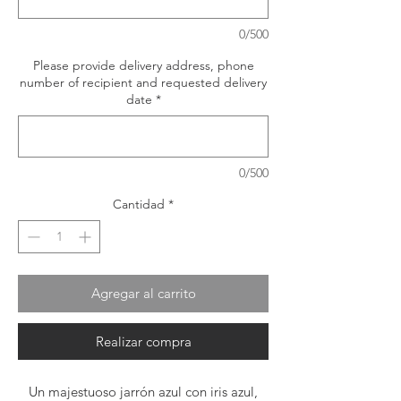
0/500
Please provide delivery address, phone
number of recipient and requested delivery
date
*
0/500
Cantidad
*
Agregar al carrito
Realizar compra
Un majestuoso jarrón azul con iris azul,